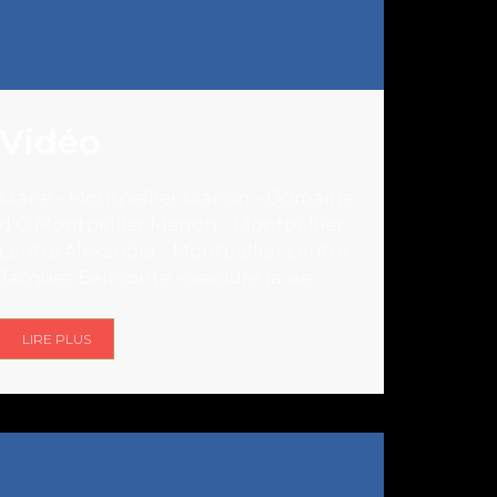
Vidéo
Marie - Montpellier Marion - Domaine
d'O Montpellier Manon - Montpellier
centre Alexandra - Montpellier centre
Jacques Belmonte - Savoure la vie
LIRE PLUS