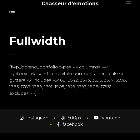
Chasseur d'émotions
Fullwidth
[fwp_borano_portfolio type= » » columns= »4″
lightbox= »false » filters= »false » in_container= »false »
gutter= »5″ include= »3468, 3542, 3543, 3596, 3597, 3598,
1785, 1787, 1789, 1791, 1905, 1929, 1797, 1908, 1793″
exclude= » »]
instagram
500px
youtube
facebook