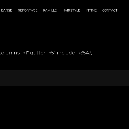
DANSE
REPORTAGE
FAMILLE
HAIRSTYLE
INTIME
CONTACT
olumns= »1″ gutter= »5″ include= »3547,