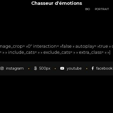
Chasseur d'émotions
BIO
PORTRAIT
age_crop= »0″ interaction= »false » autoplay= »true » c
» » include_cats= » » exclude_cats= » » extra_class= » »]
instagram
500px
youtube
facebook