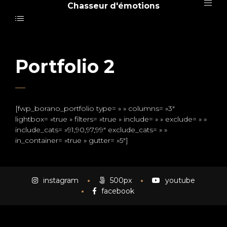
Chasseur d'émotions
Portfolio 2
[fwp_borano_portfolio type= » » columns= »3″
lightbox= »true » filters= »true » include= » » exclude= » »
include_cats= »91,90,97,99″ exclude_cats= » »
in_container= »true » gutter= »5″]
instagram
500px
youtube
facebook