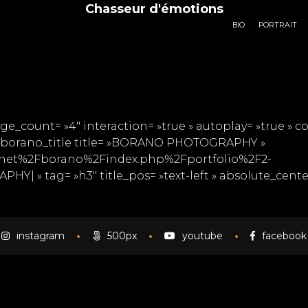
Chasseur d'émotions
BIO
PORTRAIT
e_count= »4″ interaction= »true » autoplay= »true » col
fwp_borano_title title= »BORANO PHOTOGRAPHY »
p.net%2Fborano%2Findex.php%2Fportfolio%2F2-
 tag= »h3″ title_pos= »text-left » absolute_center= »
instagram
500px
youtube
facebook