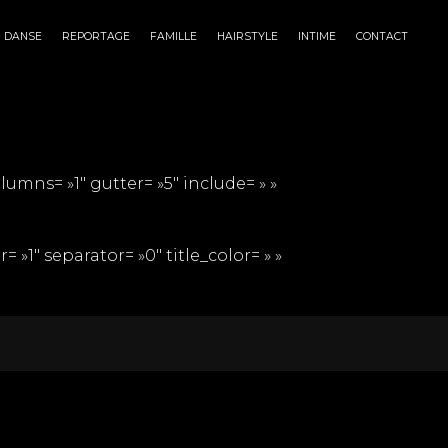
DANSE
REPORTAGE
FAMILLE
HAIRSTYLE
INTIME
CONTACT
umns= »1″ gutter= »5″ include= » »
1″ separator= »0″ title_color= » »