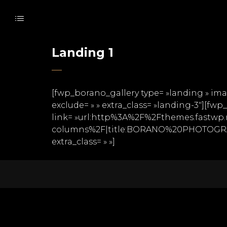
Landing 1
[fwp_borano_gallery type= »landing » imag
exclude= » » extra_class= »landing-3″][
link= »url:http%3A%2F%2Fthemes.fastw
columns%2F|title:BORANO%20PHOTOGRAPHY| »
extra_class= » »]